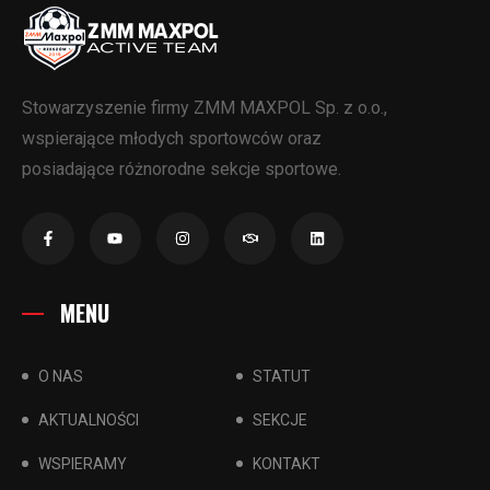
Stowarzyszenie firmy ZMM MAXPOL Sp. z o.o.,
wspierające młodych sportowców oraz
posiadające różnorodne sekcje sportowe.
MENU
O NAS
STATUT
AKTUALNOŚCI
SEKCJE
WSPIERAMY
KONTAKT