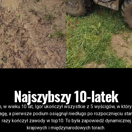
Najszybszy 10-latek
 w wieku 10 lat, Igor ukończył wszystkie z 5 wyścigów, w któryc
uwagę, a pierwsze podium osiągnął niedługo po rozpocznięciu st
razy kończył zawody w top10. To była zapowiedź dynamicznej 
krajowych i międzynarodowych torach.