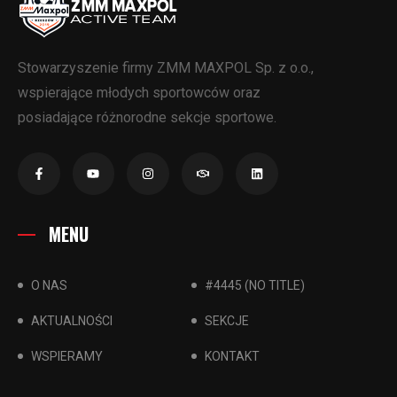
Stowarzyszenie firmy ZMM MAXPOL Sp. z o.o.,
wspierające młodych sportowców oraz
posiadające różnorodne sekcje sportowe.
MENU
O NAS
#4445 (NO TITLE)
AKTUALNOŚCI
SEKCJE
WSPIERAMY
KONTAKT