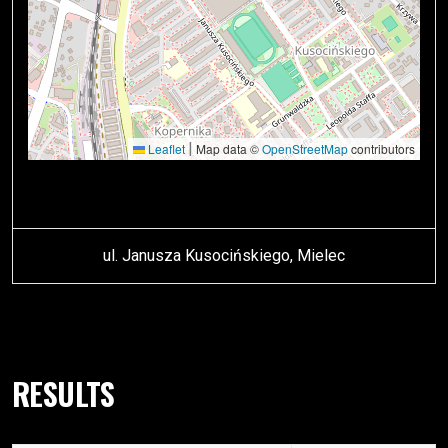
|
Leaflet
Map data ©
OpenStreetMap
contributors
ul. Janusza Kusocińskiego, Mielec
RESULTS