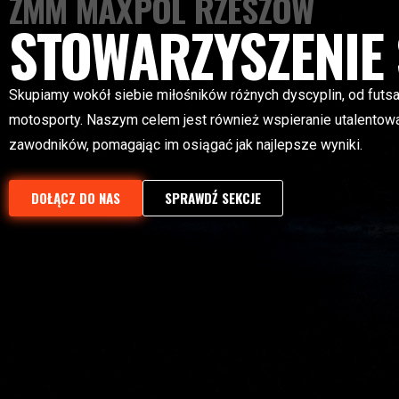
ZMM MAXPOL RZESZÓW
STOWARZYSZENIE
Skupiamy wokół siebie miłośników różnych dyscyplin, od futsa
motosporty. Naszym celem jest również wspieranie utalentow
zawodników, pomagając im osiągać jak najlepsze wyniki.
DOŁĄCZ DO NAS
SPRAWDŹ SEKCJE