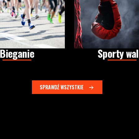
Bieganie
Sporty wal
SPRAWDŹ WSZYSTKIE