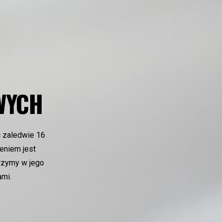
WYCH
c zaledwie 16
zeniem jest
erzymy w jego
ami.